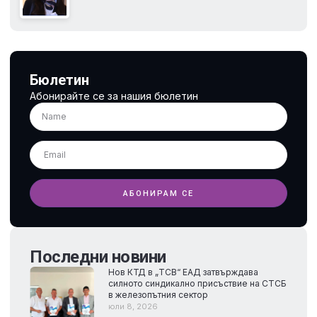
Бюлетин
Абонирайте се за нашия бюлетин
АБОНИРАМ СЕ
Последни новини
Нов КТД в „ТСВ“ ЕАД затвърждава
силното синдикално присъствие на СТСБ
в железопътния сектор
юли 8, 2026