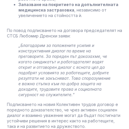
Запазване на покритието на допълнителната
медицинска застраховка
, независимо от
увеличението на стойността ѝ.
По повод подписването на договора председателят на
СТСБ Любомир Дренски заяви:
„Благодарим за положените усилия и
конструктивния диалог по време на
преговорите. За пореден път доказахме, че
когато синдикатът и работодателят водят
открит и отговорен диалог с ясната цел да
подобрят условията за работещите, добрите
резултати не закъсняват. Това споразумение
е важна стъпка към по-добра защита на
доходите, трудовите права и социалната
сигурност на служителите.“
Подписването на новия Колективен трудов договор е
поредното доказателство, че чрез активен социален
диалог и взаимно уважение могат да бъдат постигнати
устойчиви решения в интерес както на работещите,
така и на развитието на дружеството.