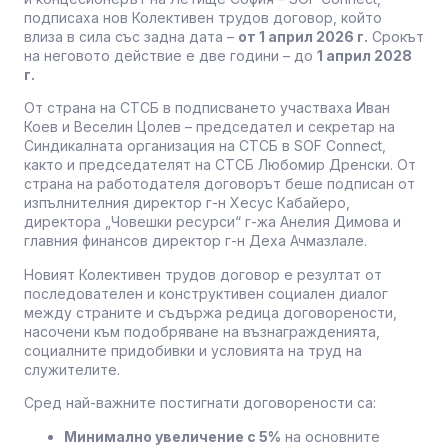
подписаха нов Колективен трудов договор, който
влиза в сила със задна дата –
от 1 април 2026 г.
Срокът
на неговото действие е две години – до
1 април 2028
г.
От страна на СТСБ в подписването участваха Иван
Коев и Веселин Цолев – председател и секретар на
Синдикалната организация на СТСБ в SOF Connect,
както и председателят на СТСБ Любомир Дренски. От
страна на работодателя договорът беше подписан от
изпълнителния директор г-н Хесус Кабайеро,
директора „Човешки ресурси“ г-жа Анелия Димова и
главния финансов директор г-н Деха Ачмазлале.
Новият Колективен трудов договор е резултат от
последователен и конструктивен социален диалог
между страните и съдържа редица договорености,
насочени към подобряване на възнагражденията,
социалните придобивки и условията на труд на
служителите.
Сред най-важните постигнати договорености са:
Минимално увеличение с 5%
на основните