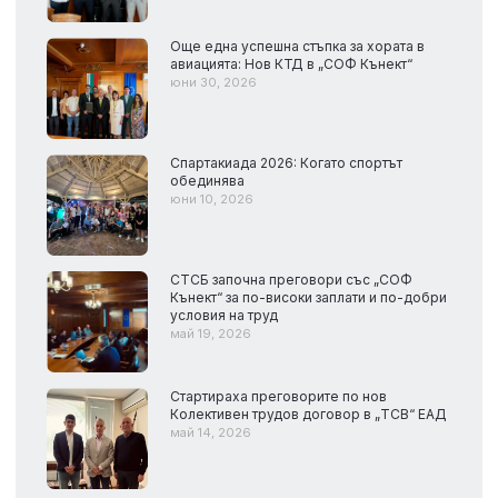
Още една успешна стъпка за хората в
авиацията: Нов КТД в „СОФ Кънект“
юни 30, 2026
Спартакиада 2026: Когато спортът
обединява
юни 10, 2026
СТСБ започна преговори със „СОФ
Кънект“ за по-високи заплати и по-добри
условия на труд
май 19, 2026
Стартираха преговорите по нов
Колективен трудов договор в „ТСВ“ ЕАД
май 14, 2026