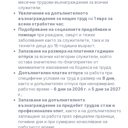
месечни трудови възнаграждения за всички
служители;
Увеличение на допълнителното
възнаграждение за нощен труд
на
1 евро за
всеки отработен час
;
Подобряване на социалните придобивки и
помощи
при раждане, смърт и тежки
заболявания както за служителите, така и за
техните деца до 18-годишна възраст;
Запазване на размера на платения годишен
отпуск
за всички категории служители, който
остава значително по-благоприятен от
минималните изисквания на Кодекса на труда;
Допълнителен платен отпуск
за работа при
специфични условия на труд в размер на
8 дни
,
както и допълнителен отпуск при ненормирано
работно време –
6 дни за 2026 г.
и
5 дни за 2027
г.
;
Запазване на допълнителното
възнаграждение за придобит трудов стаж и
професионален опит
, както и на допълнителното
заплащане за работа през официални празници,
почивни дни и при сумирано изчисляване на
работното време;