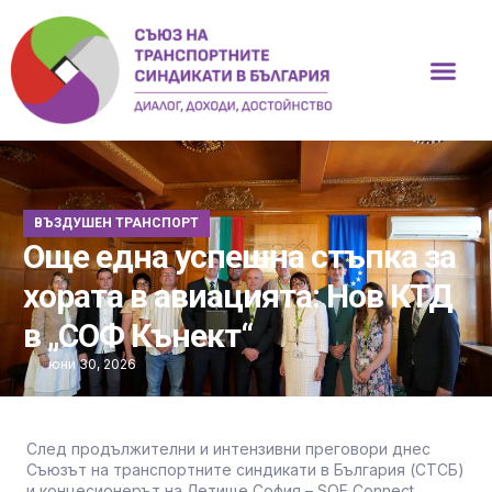
ВЪЗДУШЕН ТРАНСПОРТ
Още една успешна стъпка за
хората в авиацията: Нов КТД
в „СОФ Кънект“
юни 30, 2026
След продължителни и интензивни преговори днес
Съюзът на транспортните синдикати в България (СТСБ)
и концесионерът на Летище София – SOF Connect,