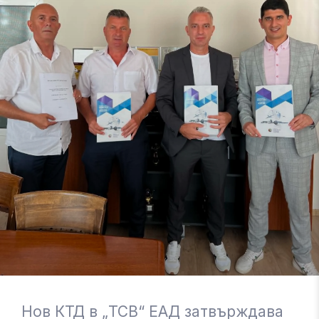
Нов КТД в „ТСВ“ ЕАД затвърждава