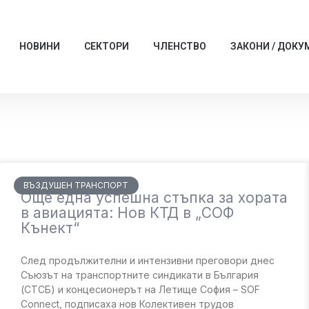
НОВИНИ
СЕКТОРИ
ЧЛЕНСТВО
ЗАКОНИ / ДОКУ
ВЪЗДУШЕН ТРАНСПОРТ
Още една успешна стъпка за хората
в авиацията: Нов КТД в „СОФ
Кънект“
След продължителни и интензивни преговори днес
Съюзът на транспортните синдикати в България
(СТСБ) и концесионерът на Летище София – SOF
Connect, подписаха нов Колективен трудов