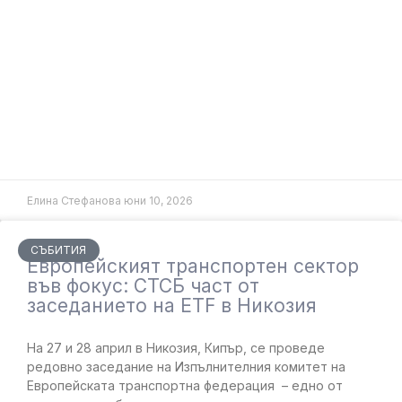
Елина Стефанова
юни 10, 2026
СЪБИТИЯ
Европейският транспортен сектор
във фокус: СТСБ част от
заседанието на ETF в Никозия
На 27 и 28 април в Никозия, Кипър, се проведе
редовно заседание на Изпълнителния комитет на
Европейската транспортна федерация – едно от