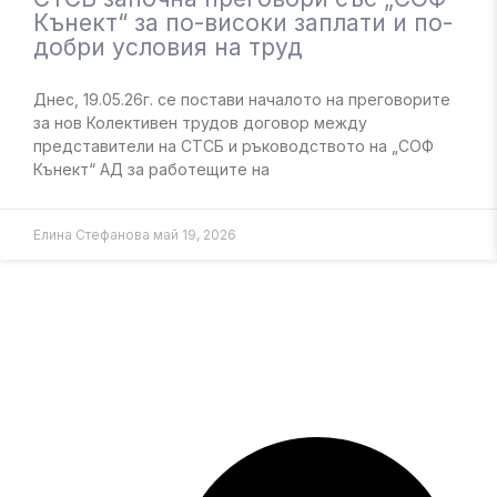
Кънект“ за по-високи заплати и по-
добри условия на труд
Днес, 19.05.26г. се постави началото на преговорите
за нов Колективен трудов договор между
представители на СТСБ и ръководството на „СОФ
Кънект“ АД за работещите на
Елина Стефанова
май 19, 2026