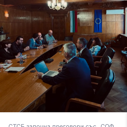
СТСБ започна преговори със „СОФ